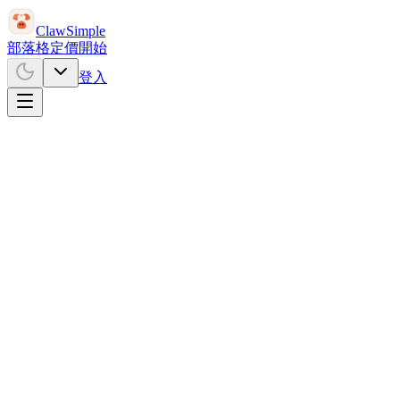
ClawSimple
部落格
定價
開始
登入