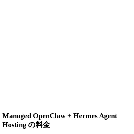
が多い方向けです。
ステップ 2
内蔵AIの設定
DeepSeek V4 Flash
Kimi-K2.6
Minimax-M3
GLM-5.2
DeepSeek V4 Pro
迷っても大丈夫です。Telegramで /models コマンドを使って
いつでもモデルを変更できます。
プロモーションコードをお持ちですか？
支払い方法を追加
安全性と透明性
あなたのキーはサーバーの初期化にのみ使用されます。保存
されることはありません。
Managed OpenClaw + Hermes Agent
Hosting の料金