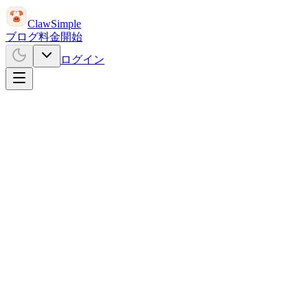
ClawSimple
ブログ
料金
開始
ログイン